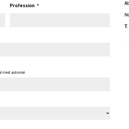
A
Profession
*
N
T.
l n'est autorisé