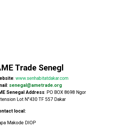
ME Trade Senegl
ebsite
:
www.senhabitatdakar.com
ail
:
senegal@ametrade.org
ME Senegal Address
: PO BOX 8698 Ngor
tension Lot N°430 TF 557 Dakar
ntact local:
apa Makode DIOP