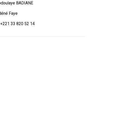
bdoulaye BADIANE
déné Faye
+221 33 820 52 14